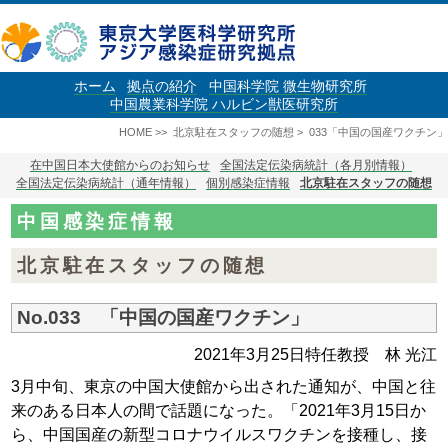
ホーム
拠点の紹介
中国科学院 微生物研究所
中国農業科学院 ハルビン獣医研究所
HOME
>>
北京駐在スタッフの随想
>
033「中国の国産ワクチン」
在中国日本大使館からのお知らせ
全国法定伝染病統計（各月別情報）
全国法定伝染病統計（通年情報）
個別感染症情報
北京駐在スタッフの随想
中国感染症情報
北京駐在スタッフの随想
No.033 「中国の国産ワクチン」
2021年3月25日
特任教授 林 光江
3月中旬、東京の中国大使館から出された通知が、中国と往
来のある日本人の間で話題になった。「2021年3月15日か
ら、中国国産の新型コロナウイルスワクチンを接種し、接