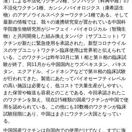
漢）による不活化ワクチン2種、シノバック（科興中維）の
不活化ワクチン1種、カンシノバイオロジクス（康希諾生
物）のアデノウイルスベクターワクチン1種である。そして
最新の情報では、我々の連携研究室が置かれている中国科
学院微生物研究所がジーフェイ・バイオロジカル（智飛生
物）と共同開発した組み換えタンパク（サブユニット）ワ
クチンが新たに緊急使用を承認された。新型コロナウイル
スのサブユニットワクチン臨床使用は世界初と伝えられて
いる。このワクチンは昨年10月に第Ⅰ相と第Ⅱ相の臨床試
験が終了、同11月から中国国内とウズベキスタン、パキス
タン、エクアドル、インドネシアなどで第Ⅲ相の臨床試験
が行われてきた。製造にあたってバイオセーフティレベル
の高い施設は必要なく、低コストで大量生産がしやすい。
また保管や輸送も容易とのことである。今回承認されたこ
のワクチンを加え、現在計5種類の国産ワクチンが中国で使
用を認められている。この他にも10数種のワクチンが臨床
試験段階にあり、中国はまさにワクチン大国となってい
る。
中国国産ワクチンは自国内での使用だけでなく、すでに海