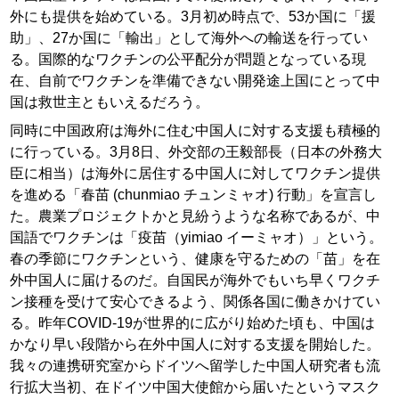
外にも提供を始めている。3月初め時点で、53か国に「援
助」、27か国に「輸出」として海外への輸送を行ってい
る。国際的なワクチンの公平配分が問題となっている現
在、自前でワクチンを準備できない開発途上国にとって中
国は救世主ともいえるだろう。
同時に中国政府は海外に住む中国人に対する支援も積極的
に行っている。3月8日、外交部の王毅部長（日本の外務大
臣に相当）は海外に居住する中国人に対してワクチン提供
を進める「春苗 (chunmiao チュンミャオ) 行動」を宣言し
た。農業プロジェクトかと見紛うような名称であるが、中
国語でワクチンは「疫苗（yimiao イーミャオ）」という。
春の季節にワクチンという、健康を守るための「苗」を在
外中国人に届けるのだ。自国民が海外でもいち早くワクチ
ン接種を受けて安心できるよう、関係各国に働きかけてい
る。昨年COVID-19が世界的に広がり始めた頃も、中国は
かなり早い段階から在外中国人に対する支援を開始した。
我々の連携研究室からドイツへ留学した中国人研究者も流
行拡大当初、在ドイツ中国大使館から届いたというマスク