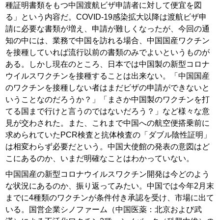
種証明書類をもつ中国渡航ビザ申請者に対して便宜を図
る」という内容だ。COVID-19感染拡大以降は渡航ビザ申
請に必要な書類が増え、申請が難しくなったが、今回の通
知の中には、業務で中国を訪れる場合、中国国産ワクチン
を接種していれば流行以前の書類のみでよいというものが
ある。しかし現在のところ、日本では中国製の新型コロナ
ウイルスワクチンを接種することは出来ない。「中国国産
のワクチンを接種しない者はまだビザの申請ができないと
いうことなのだろうか？」「まさか中国製のワクチンを打
てる国まで行けと言うのではないだろう？」など様々な意
見が交わされた。また、これまで中国への航空便搭乗前に
求められていたPCR検査と抗体検査の「ダブル陰性証明」
は相変わらず必要だという。中国大使館の発表の意図はど
こにあるのか、いまだ明確なことはわかっていない。
中国国産の新型コロナウイルスワクチン開発は今どのよう
な状況にあるのか、振り返ってみたい。中国では今年2月末
までに4種類のワクチンが条件付き承認を受け、市場に出て
いる。国営企業シノファーム（中国医薬：北京および武