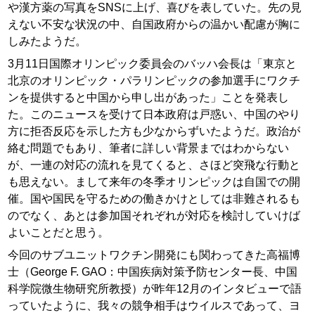
や漢方薬の写真をSNSに上げ、喜びを表していた。先の見
えない不安な状況の中、自国政府からの温かい配慮が胸に
しみたようだ。
3月11日国際オリンピック委員会のバッハ会長は「東京と
北京のオリンピック・パラリンピックの参加選手にワクチ
ンを提供すると中国から申し出があった」ことを発表し
た。このニュースを受けて日本政府は戸惑い、中国のやり
方に拒否反応を示した方も少なからずいたようだ。政治が
絡む問題でもあり、筆者に詳しい背景まではわからない
が、一連の対応の流れを見てくると、さほど突飛な行動と
も思えない。まして来年の冬季オリンピックは自国での開
催。国や国民を守るための働きかけとしては非難されるも
のでなく、あとは参加国それぞれが対応を検討していけば
よいことだと思う。
今回のサブユニットワクチン開発にも関わってきた高福博
士（George F. GAO：中国疾病対策予防センター長、中国
科学院微生物研究所教授）が昨年12月のインタビューで語
っていたように、我々の競争相手はウイルスであって、ヨ