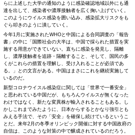
らに上述した大学の通知のように感染確認地域以外にも通
達を出して、感染者や濃厚接触者を広く掬い上げていく。
このようにウイルス感染を囲い込み、感染拡大リスクをも
ぐら叩きのように潰していく。
今年1月に実施されたWHOと中国による合同調査の「報告
書」の中に「国際社会の大半は、中国で採られた措置を実
施する用意ができていない。直ちに感染を発見し、隔離
し、濃厚接触者を追跡・隔離すること、そして、国民の多
くがこれらの措置を理解し、受け入れることが必須であ
る。」との文言がある。中国はまさにこれを継続実施して
いるのだ。
新型コロナウイスル感染症に関しては「世界で一番安全」
と思われている中国だが、もちろんウイルスが無くなった
わけではなく、新たな変異株が輸入されることもある。し
かしこれまでみたように、日本からするとかなり強引とも
みえる手法で、その「安全」を確保し続けているというこ
とだ。来年2月の冬季オリンピック開催に対する中国政府の
自信は、このような対策の中で醸成されているのだろう。