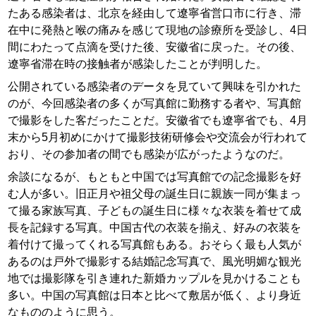
たある感染者は、北京を経由して遼寧省営口市に行き、滞
在中に発熱と喉の痛みを感じて現地の診療所を受診し、4日
間にわたって点滴を受けた後、安徽省に戻った。その後、
遼寧省滞在時の接触者が感染したことが判明した。
公開されている感染者のデータを見ていて興味を引かれた
のが、今回感染者の多くが写真館に勤務する者や、写真館
で撮影をした客だったことだ。安徽省でも遼寧省でも、4月
末から5月初めにかけて撮影技術研修会や交流会が行われて
おり、その参加者の間でも感染が広がったようなのだ。
余談になるが、もともと中国では写真館での記念撮影を好
む人が多い。旧正月や祖父母の誕生日に親族一同が集まっ
て撮る家族写真、子どもの誕生日に様々な衣装を着せて成
長を記録する写真。中国古代の衣装を揃え、好みの衣装を
着付けて撮ってくれる写真館もある。おそらく最も人気が
あるのは戸外で撮影する結婚記念写真で、風光明媚な観光
地では撮影隊を引き連れた新婚カップルを見かけることも
多い。中国の写真館は日本と比べて敷居が低く、より身近
なもののように思う。