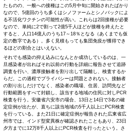
たものの、一般への接種はこの5月中旬に開始されたばかり
なので、5億回のうち多くはシノファームとシノバックによ
る不活化ワクチンの可能性が高い。これらは2回接種が必要
なので、単純に2で割って2億5千人ほどが接種を終えたと
すると、人口14億人のうち17～18％となる（あくまでも仮
定の数字である）。多く見積もっても集団免疫が獲得でき
るほどの割合とはいえない。
それでも感染の抑え込みになんとか成功しているのは、一
旦感染者が出ればそれ以前の行動を詳細に報告させて追跡
調査を行い、濃厚接触者を割り出して隔離し、検査するか
らだ。この過程でプライバシーは問題とされない。接触者
の割り出しだけでなく、感染者の職場、住居、訪問先など
行動範囲をすべて封鎖し、該当する地域の住民に対しPCR
検査を行う。安徽省六安市の場合、13日と14日で3名の確
定症例が出たが、直ちに該当地域の5千人以上にPCR検査
を行っている。また21日に確定症例が報告された広東省広
州市では、インド型変異株が確認されたこともあり、23日
夕方までに12万8千人以上にPCR検査を行ったという。さ