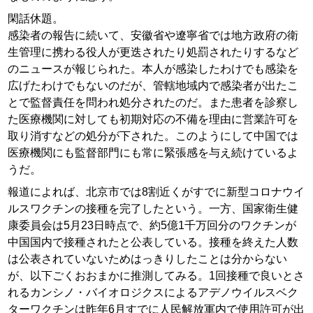
閑話休題。
感染者の報告に続いて、安徽省や遼寧省では地方政府の衛
生管理に携わる役人が更迭されたり処罰されたりするなど
のニュースが報じられた。本人が感染したわけでも感染を
広げたわけでもないのだが、管轄地域内で感染者が出たこ
とで監督責任を問われ処分されたのだ。また患者を診察し
た医療機関に対しても初期対応の不備を理由に営業許可を
取り消すなどの処分が下された。このようにして中国では
医療機関にも監督部門にも常に緊張感を与え続けているよ
うだ。
報道によれば、北京市では8割近くがすでに新型コロナウイ
ルスワクチンの接種を完了したという。一方、国家衛生健
康委員会は5月23日時点で、約5億1千万回分のワクチンが
中国国内で接種されたと公表している。接種を終えた人数
は公表されていないためはっきりしたことは分からない
が、以下ごくおおまかに推測してみる。1回接種で良いとさ
れるカンシノ・バイオロジクスによるアデノウイルスベク
ターワクチンは昨年6月すでに人民解放軍内で使用許可が出