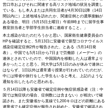
営口市およびそれに関連する高リスク地域の状況を調査し
ている。もし本人または共同生活者が4月30日以降（14日
間以内に）上述地域を訪れたか、関連症例との濃厚接触が
ある場合、明日（5月15日土曜日）午前8時までに留学生事
務室担当者と学部学生担当者に連絡すること。」
本土感染が出たのだろうかと思い、国家衛生健康委員会の
HPを確認すると、5月13日に安徽省で新型コロナウイルス
感染症確定症例2件が報告された、とある（5月14日発
表）。中国でも5月1日から7日まで労働節（メーデー）の
連休とされていたので、中国国内を移動した人は通常より
多かったことと思う。同大学は5月1日のみが休みで連休に
はならず、1日以外は通常通り授業が行われていたのだが、
中には帰省や旅行をした学生もいると考え、上記のような
通知を出したものと思われる。
５月14日以降も安徽省で確定症例や無症状感染者（注：中
国では無症状の場合、症例数には含まない）が相次いで確
認され、また安徽省から直線で1,200キロほどの距離にある
遼寧省でも確定症例が報告され始めた。安徽省で確認され