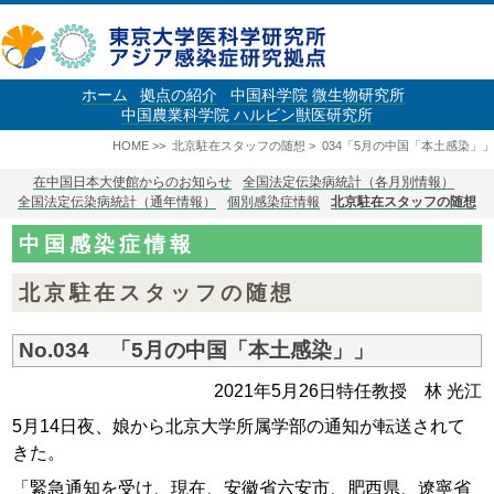
ホーム
拠点の紹介
中国科学院 微生物研究所
中国農業科学院 ハルビン獣医研究所
HOME
>>
北京駐在スタッフの随想
>
034「5月の中国「本土感染」」
在中国日本大使館からのお知らせ
全国法定伝染病統計（各月別情報）
全国法定伝染病統計（通年情報）
個別感染症情報
北京駐在スタッフの随想
中国感染症情報
北京駐在スタッフの随想
No.034 「5月の中国「本土感染」」
2021年5月26日
特任教授 林 光江
5月14日夜、娘から北京大学所属学部の通知が転送されて
きた。
「緊急通知を受け、現在、安徽省六安市、肥西県、遼寧省